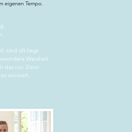
nem eigenen Tempo.
g.
r.
ll. Und oft liegt
besondere Weisheit
ir das nur. Dann
an erinnert.