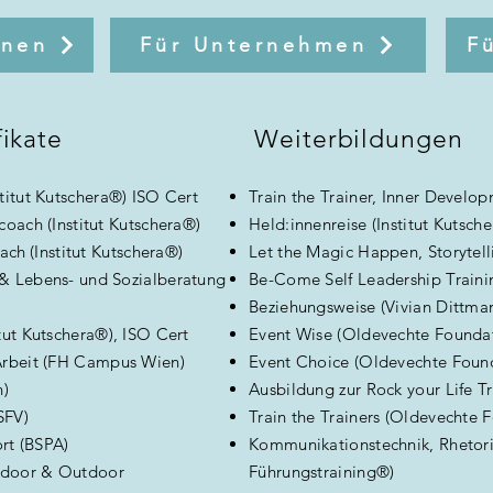
onen
Für Unternehmen
F
fikate
Weiterbildungen
stitut Kutschera®) ISO Cert
Train the Trainer, Inner Devel
coach (Institut Kutschera®)
Held:innenreise (Institut Kutsch
oach
(Institut Kutschera®)
Let the Magic Happen, Storytelli
 & Lebens- und Sozialberatung
Be-Come Self Leadership Traini
Beziehungsweise (Vivian Dittma
tut Kutschera®), ISO Cert
Event Wise (Oldevechte Founda
 Arbeit (FH Campus Wien)
Event Choice (Oldevechte Foun
n)
Ausbildung zur Rock your Life Tr
SFV)
Train the Trainers (Oldevechte 
ort (BSPA)
Kommunikationstechnik, Rhetorik
 Indoor & Outdoor
Führungstraining®)