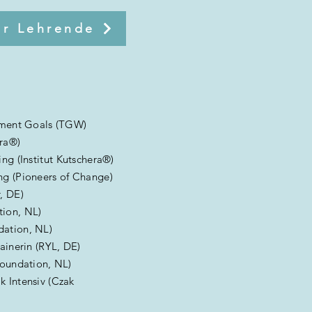
ür Lehrende
opment Goals (TGW)
era®)
ng (Institut Kutschera®)
ng (Pioneers of Change)
r, DE)
tion, NL)
dation, NL)
ainerin (RYL, DE)
Foundation, NL)
 Intensiv (Czak