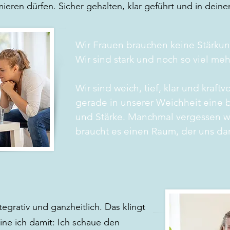
mieren dürfen. Sicher gehalten, klar geführt und in dei
Wir Frauen brauchen keine Stärkun
Wir sind stark und noch so viel meh
Wir sind weich, tief, klar und kraftvo
gerade in unserer Weichheit eine 
und Stärke.​ Manchmal vergessen w
braucht es einen Raum, der uns dar
tegrativ und ganzheitlich. Das klingt
ine ich damit: Ich schaue den