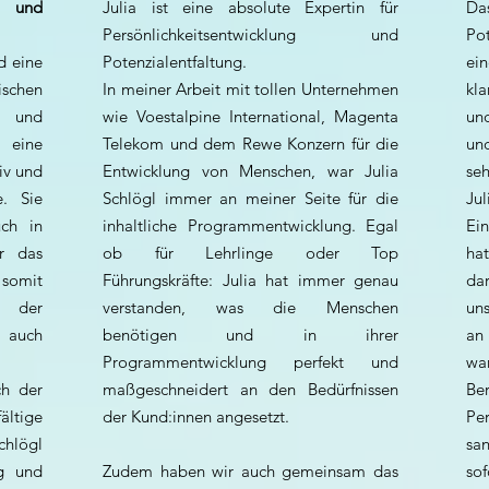
t und
Julia ist eine absolute Expertin für
D
Persönlichkeitsentwicklung und
Pot
d eine
Potenzialentfaltung.
ei
schen
In meiner Arbeit mit tollen Unternehmen
kl
 und
wie Voestalpine International, Magenta
un
 eine
Telekom und dem Rewe Konzern für die
un
iv und
Entwicklung von Menschen, war Julia
se
e. Sie
Schlögl immer an meiner Seite für die
Ju
uch in
inhaltliche Programmentwicklung. Egal
Ei
ür das
ob für Lehrlinge oder Top
ha
 somit
Führungskräfte: Julia hat immer genau
da
n der
verstanden, was die Menschen
un
s auch
benötigen und in ihrer
an
Programmentwicklung perfekt und
wa
ch der
maßgeschneidert an den Bedürfnissen
Be
ltige
der Kund:innen angesetzt.
Per
chlögl
san
ig und
Zudem haben wir auch gemeinsam das
so