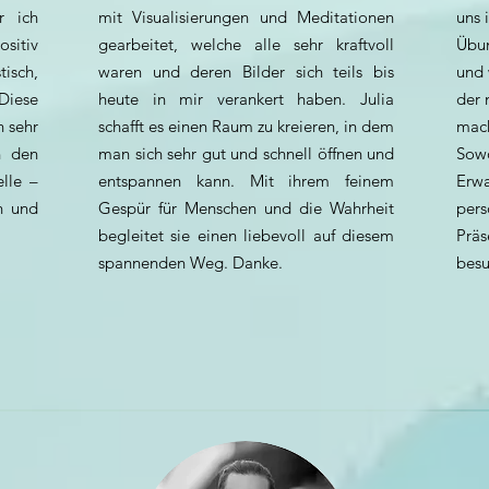
r ich
mit Visualisierungen und Meditationen
uns 
sitiv
gearbeitet, welche alle sehr kraftvoll
Übun
isch,
waren und deren Bilder sich teils bis
und 
Diese
heute in mir verankert haben. Julia
der 
h sehr
schafft es einen Raum zu kreieren, in dem
mach
n den
man sich sehr gut und schnell öffnen und
Sowo
elle –
entspannen kann. Mit ihrem feinem
Erwa
n und
Gespür für Menschen und die Wahrheit
pers
begleitet sie einen liebevoll auf diesem
Präs
spannenden Weg. Danke.
besu