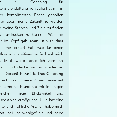
as 1:1 Coaching für
enzialentfaltung von Julia hat mir in
ner komplizierten Phase geholfen
arer über meine Zukunft zu werden
d meine Stärken und Ziele zu finden
d ausdrücken zu können. Was mir
hr im Kopf geblieben ist war, dass
lia mir erklärt hat, was für einen
nfluss ein positives Umfeld auf mich
t. Mittlerweile achte ich vermehrt
rauf und denke immer wieder an
ser Gespräch zurück. Das Coaching
 sich und unsere Zusammenarbeit
r harmonisch und hat mir in einigen
reichen neue Blickwinkel und
spektiven ermöglicht. Julia hat eine
fte und fröhliche Art. Ich habe mich
fort bei ihr wohlgefühlt und habe