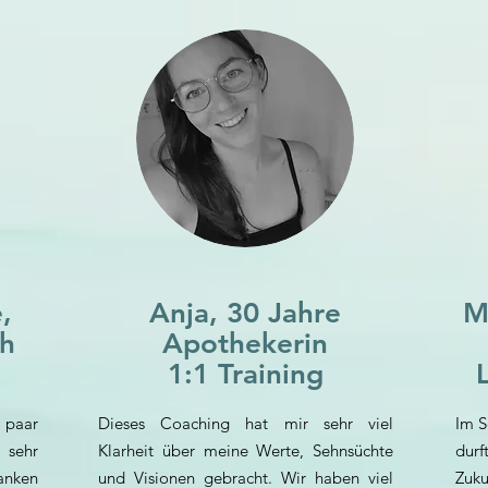
e,
Anja, 30 Jahre
M
ch
Apothekerin
1:1 Training
 paar
Dieses Coaching hat mir sehr viel
Im S
sehr
Klarheit über meine Werte, Sehnsüchte
durf
anken
und Visionen gebracht. Wir haben viel
Zuku